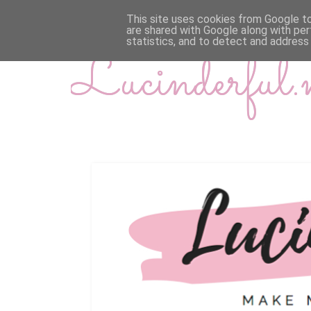
This site uses cookies from Google to 
are shared with Google along with per
statistics, and to detect and address
Lucinderful.