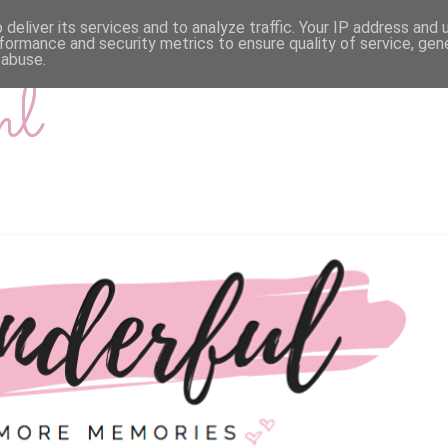
deliver its services and to analyze traffic. Your IP address and
formance and security metrics to ensure quality of service, ge
 abuse.
nl