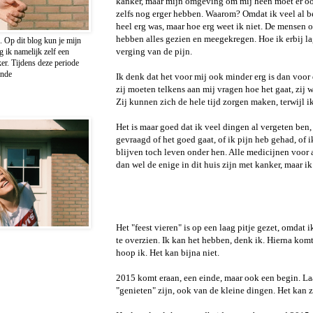
kanker, maar mijn omgeving om mij heen moet er ook 
zelfs nog erger hebben. Waarom? Omdat ik veel al ben
heel erg was, maar hoe erg weet ik niet. De mensen 
hebben alles gezien en meegekregen. Hoe ik erbij lag
 Op dit blog kun je mijn
verging van de pijn.
 ik namelijk zelf een
r. Tijdens deze periode
inde
Ik denk dat het voor mij ook minder erg is dan voor
zij moeten telkens aan mij vragen hoe het gaat, zij w
Zij kunnen zich de hele tijd zorgen maken, terwijl 
Het is maar goed dat ik veel dingen al vergeten ben, 
gevraagd of het goed gaat, of ik pijn heb gehad, of ik 
blijven toch leven onder hen. Alle medicijnen voor a
dan wel de enige in dit huis zijn met kanker, maar i
Het "feest vieren" is op een laag pitje gezet, omdat
te overzien. Ik kan het hebben, denk ik. Hierna komt i
hoop ik. Het kan bijna niet.
2015 komt eraan, een einde, maar ook een begin. Laat
"genieten" zijn, ook van de kleine dingen. Het kan