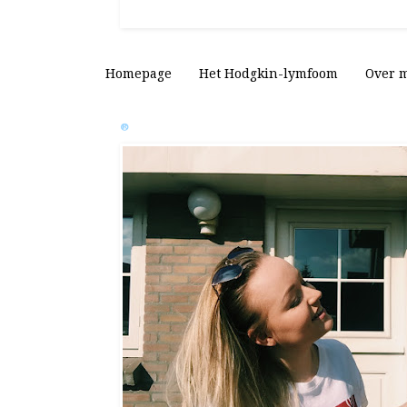
Homepage
Het Hodgkin-lymfoom
Over m
®