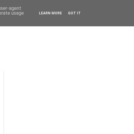
 user-agent
nerate usage
LEARN MORE
GOT IT