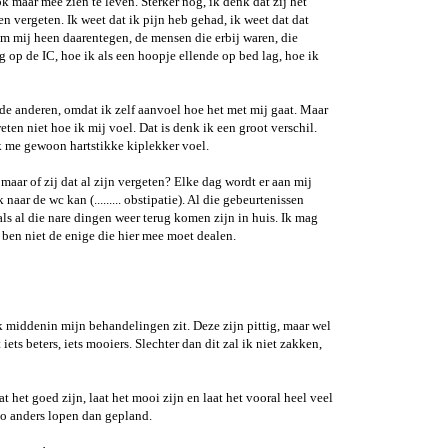
maar mee zien te leven. Sterker nog, ik denk dat zij het
 vergeten. Ik weet dat ik pijn heb gehad, ik weet dat dat
om mij heen daarentegen, de mensen die erbij waren, die
 op de IC, hoe ik als een hoopje ellende op bed lag, hoe ik
 de anderen, omdat ik zelf aanvoel hoe het met mij gaat. Maar
eten niet hoe ik mij voel. Dat is denk ik een groot verschil.
ik me gewoon hartstikke kiplekker voel.
maar of zij dat al zijn vergeten? Elke dag wordt er aan mij
naar de wc kan (......... obstipatie). Al die gebeurtenissen
ls al die nare dingen weer terug komen zijn in huis. Ik mag
k ben niet de enige die hier mee moet dealen.
 ik middenin mijn behandelingen zit. Deze zijn pittig, maar wel
ets beters, iets mooiers. Slechter dan dit zal ik niet zakken,
 het goed zijn, laat het mooi zijn en laat het vooral heel veel
 zo anders lopen dan gepland.